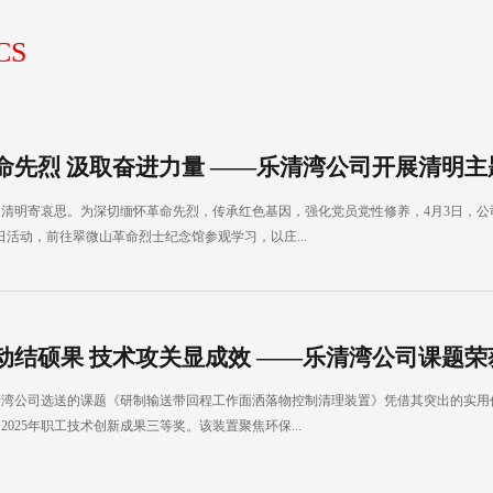
CS
命先烈 汲取奋进力量 ——乐清湾公司开展清明主题.
清明寄哀思。为深切缅怀革命先烈，传承红色基因，强化党员党性修养，4月3日，公
日活动，前往翠微山革命烈士纪念馆参观学习，以庄...
动结硕果 技术攻关显成效 ——乐清湾公司课题荣获.
清湾公司选送的课题《研制输送带回程工作面洒落物控制清理装置》凭借其突出的实用
2025年职工技术创新成果三等奖。该装置聚焦环保...