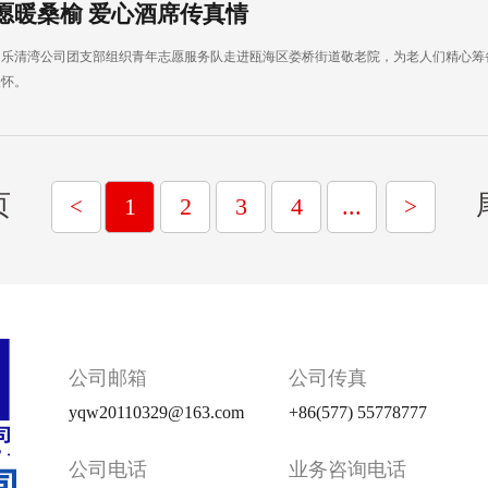
愿暖桑榆 爱心酒席传真情
，乐清湾公司团支部组织青年志愿服务队走进瓯海区娄桥街道敬老院，为老人们精心
关怀。
页
1
2
3
4
...
<
>
公司邮箱
公司传真
yqw20110329@163.com
+86(577) 55778777
公司电话
业务咨询电话