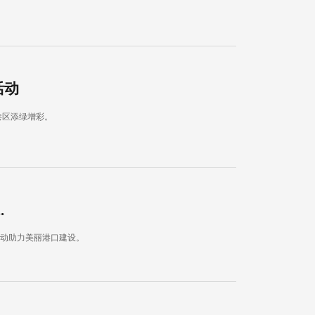
活动
港区添绿增彩。
.
行动助力美丽港口建设。